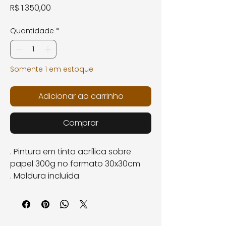
Preço
R$ 1.350,00
Quantidade
*
Somente 1 em estoque
Adicionar ao carrinho
Comprar
. Pintura em tinta acrílica sobre
papel 300g no formato 30x30cm
. Moldura incluída
. Dimensões com moldura:
49x49x1,5cm (externo).
. Pagamento em 10 x no cartão ou
5% desconto na transferência