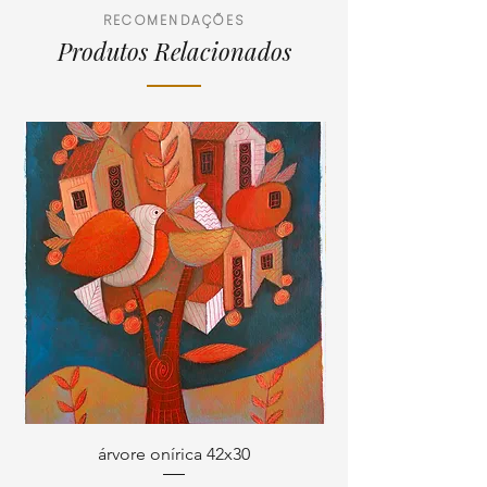
bancária ou cartão de débito
RECOMENDAÇÕES
Produtos Relacionados
árvore onírica 42x30