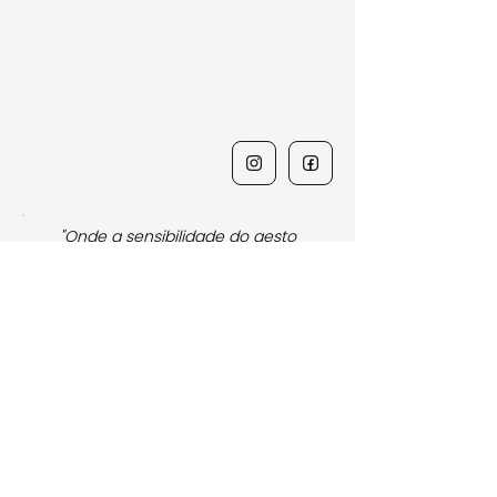
"Onde a sensibilidade do gesto
encontra o equilíbrio da arquitetura."
Navegação Rápida
Pinturas sobre Tela
Pinturas sobre Papel
Nossa História
Caderno de Notas
Políticas, termos e condições