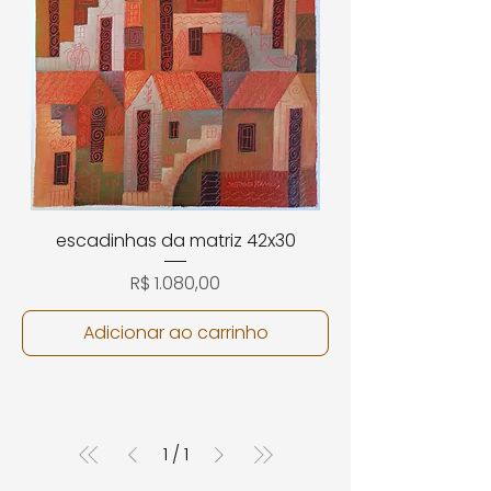
escadinhas da matriz 42x30
Preço
R$ 1.080,00
Adicionar ao carrinho
1
/
1