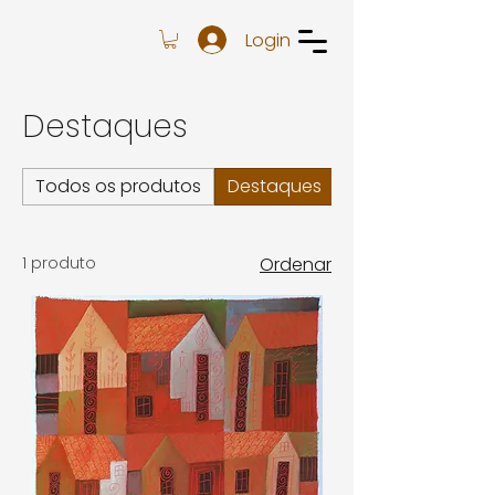
Login
Destaques
Todos os produtos
Destaques
Pinturas em Pape
1 produto
Ordenar