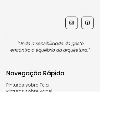
"Onde a sensibilidade do gesto
encontra o equilíbrio da arquitetura."
Navegação Rápida
Pinturas sobre Tela
Pinturas sobre Papel
Nossa História
Caderno de Notas
Políticas, termos e condições
Atendimento e Logística
Consultoria de Quadros