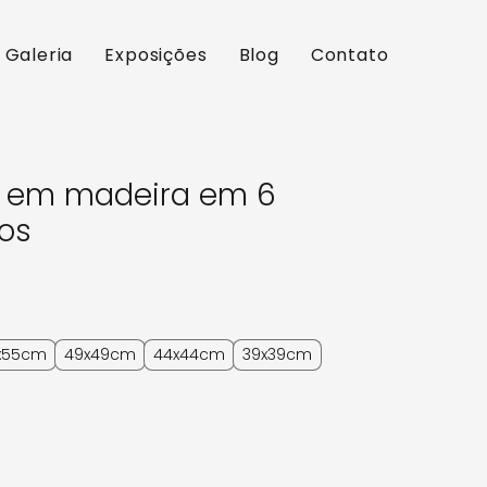
 Galeria
Exposições
Blog
Contato
a em madeira em 6
os
o
x55cm
49x49cm
44x44cm
39x39cm