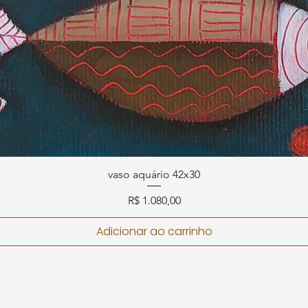
vaso aquário 42x30
Preço
R$ 1.080,00
Adicionar ao carrinho