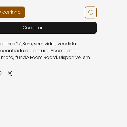
o carrinho
Comprar
deira 2x1,3cm, sem vidro, vendida
mpanhada da pintura. Acompanha
-mofo, fundo Foam Board. Disponível em
e acordo com o formato da pintura:
tura formato 13x13 + paspatur 8cm
tura formato 20x20 + paspatur 8cm
ntura formato 25x25 + paspatur 8cm
ntura formato 30x30 + paspatur 8cm
ntura formato 36x36 + paspatur 8cm
intura formato 42x30 + paspatur 6cm