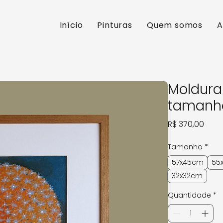
Início
Pinturas
Quem somos
A
Moldur
tamanh
Preç
R$ 370,00
Tamanho
*
57x45cm
55
32x32cm
Quantidade
*