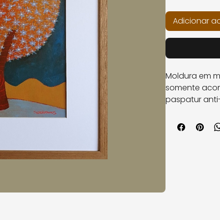
Adicionar a
Moldura em ma
somente aco
paspatur anti
6 tamanhos d
32x32cm - pin
39x39cm - pin
44x44cm - pi
49x49cm - pi
55x55cm - pi
57x445cm - p