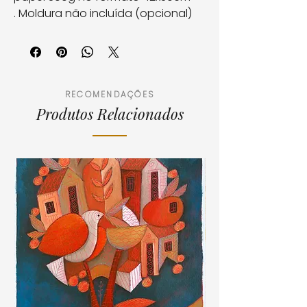
. Moldura não incluída (opcional)
. Pagamento em 10 x no cartão ou
5% desconto na transferência
bancária ou cartão de débito
RECOMENDAÇÕES
Produtos Relacionados