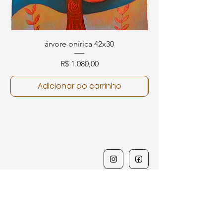
árvore onírica 42x30
Preço
R$ 1.080,00
Adicionar ao carrinho
"Onde a sensibilidade do gesto
encontra o equilíbrio da arquitetura."